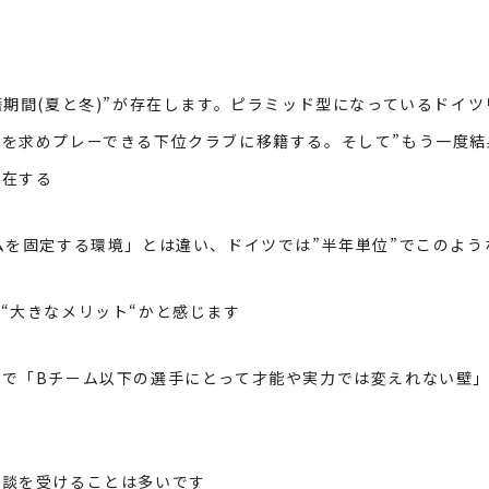
籍期間(夏と冬)”が存在します。ピラミッド型になっているドイ
を求めプレーできる下位クラブに移籍する。そして”もう一度結
存在する
ムを固定する環境」とは違い、ドイツでは”半年単位”でこのよう
て
“
大きなメリット
“
かと感じます
係で「
B
チーム以下の選手にとって才能や実力では変えれない壁」
相談を受けることは多いです