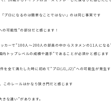
も「プロになるのは簡単なことではない」のは同じ事実です
への可能性”の部分だと感じます！
ッカーで”
100
人～
200
人の部員の中からスタメンの
11
人になる
国内トップレベルの成績や選手”であることが必須かと感じます
件を全て満たした時に初めて”プロ(
J1
,
J2
)”への可能生が発生
、このレールはかなり狭き門だと感じます
大きな違い”があります。