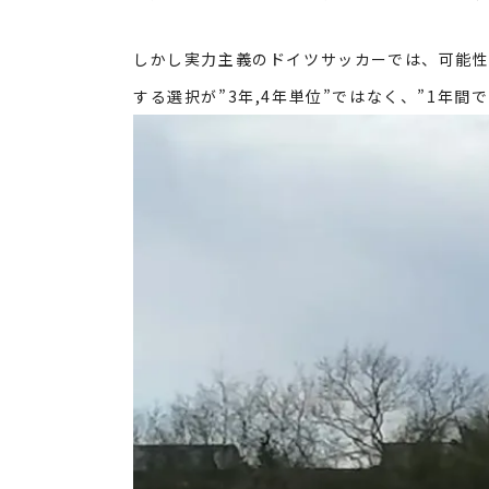
しかし実力主義のドイツサッカーでは、可能
する選択が”
3
年,
4
年単位”ではなく、”
1
年間で