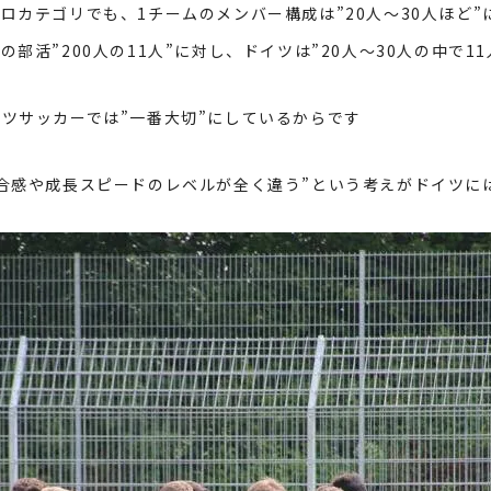
プロカテゴリでも、
1
チームのメンバー構成は”
20
人～
30
人ほど”
の部活”
200人
の
11
人”に対し、ドイツは”
20
人～
30
人の中で
11
ツサッカーでは”一番大切”にしているからです
合感や成長スピードのレベルが全く違う”という考えがドイツに