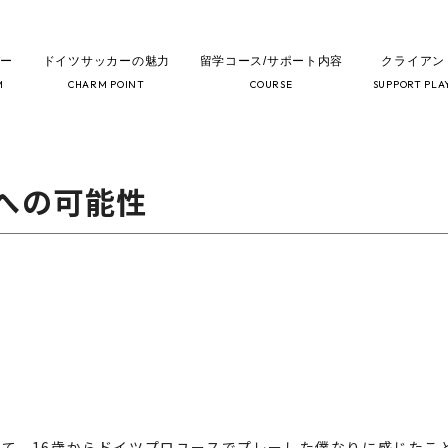
バー
ドイツサッカーの魅力
留学コース/サポート内容
クライアン
サッカーとプロへの可能性
M
CHARM POINT
COURSE
SUPPORT PLA
への可能性
いて、
16
歳からドイツプロユースでプレーした僕なりに感じたこ