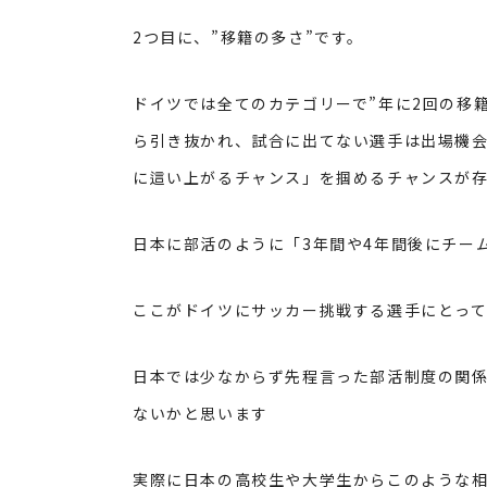
2
つ目に、”移籍の多さ”です。
ドイツでは全てのカテゴリーで”年に
2
回の移
ら引き抜かれ、試合に出てない選手は出場機会
に這い上がるチャンス」を掴めるチャンスが
日本に部活のように「
3
年間や
4
年間後にチー
ここがドイツにサッカー挑戦する選手にとっ
日本では少なからず先程言った部活制度の関
ないかと思います
実際に日本の高校生や大学生からこのような