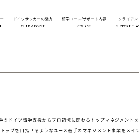
バー
ドイツサッカーの魅力
留学コース/サポート内容
クライアン
な方向性へ】
M
CHARM POINT
COURSE
SUPPORT PLA
般選手のドイツ留学支援からプロ領域に関わるトップマネジメント
にトップを目指せるようなユース選手のマネジメント事業をメイ