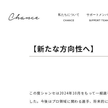
私たちについて
サポートメン
HOME
ブログ／お知らせ
【新た
CHANCE
SUPPORT TEA
【新たな方向性へ】
この度シャンセは2024年10月をもって一
した。今後はプロ領域に関わる選手、将来的