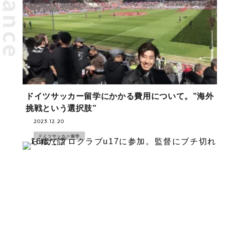
Chance
ドイツサッカー留学にかかる費用について。”海外
挑戦という選択肢”
2023.12.20
ドイツサッカー留学